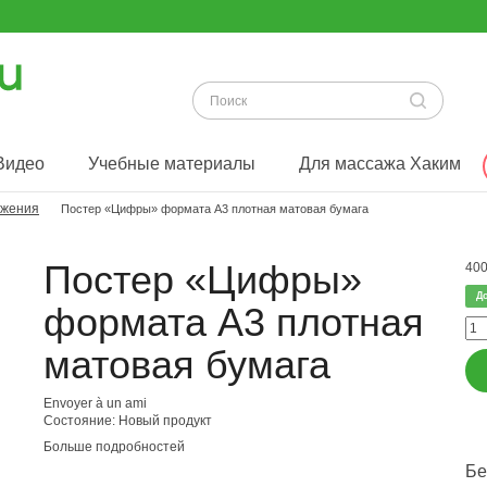
Видео
Учебные материалы
Для массажа Хаким
ижения
Постер «Цифры» формата А3 плотная матовая бумага
Постер «Цифры»
400
Д
формата А3 плотная
матовая бумага
Envoyer à un ami
Состояние:
Новый продукт
Больше подробностей
Бе