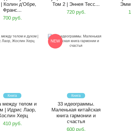
 | Колин д'Обре,
Том 2 | Эннея Тесс...
Эммо
Франс...
720 руб.
1
700 руб.
NEW
Книга
Книга
 между телом и
33 идеограммы.
м | Идрис Лаор,
Маленькая китайская
ослин Херц
книга гармонии и
счастья
410 руб.
600 руб.