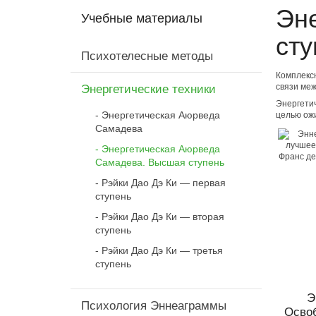
Эн
Учебные материалы
сту
Психотелесные методы
Комплексн
связи меж
Энергетические техники
Энергетич
Энергетическая Аюрведа
целью ожи
Самадева
Энергетическая Аюрведа
Самадева. Высшая ступень
Рэйки Дао Дэ Ки — первая
ступень
Рэйки Дао Дэ Ки — вторая
ступень
Рэйки Дао Дэ Ки — третья
ступень
Э
Психология Эннеаграммы
Осво