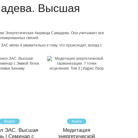
мадева. Высшая
нике Энергетическая Аюрведа Самадева. Она учитывает все
блокированных связей.
АС мягко и уважительно к тому, что происходит, всегда с
Видео
Книга
ол ЭАС. Высшая
Медитация
нь | Семинар с
энергетической