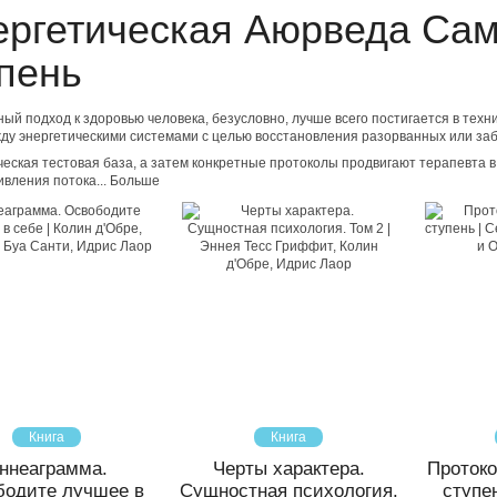
ергетическая Аюрведа Са
пень
ый подход к здоровью человека, безусловно, лучше всего постигается в тех
ду энергетическими системами с целью восстановления разорванных или за
еская тестовая база, а затем конкретные протоколы продвигают терапевта в Э
вления потока...
Больше
Книга
Книга
ннеаграмма.
Черты характера.
Проток
бодите лучшее в
Сущностная психология.
ступе