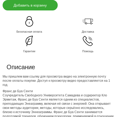
Добавить в корзину
Безопасная оплата
Доставка
Гарантии
Помощь
Описание
Мы пришлем вам ссылку для просмотра видео на электронную почту
после оплаты покупки. Доступ к просмотру видео предоставляется на 1
год.
Франс де Буа Сенти
Соучредитель Свободного Университета Самадева и содиректор Кло
Эрмитаж, Франс де Буа Сенти является одним из специалистов,
преподающих Энеаграмму, включая её связи с энергией. Она открывает
свои методы аудитории, методы, которые серьёзно исследовались,
близко к источнику Эннеаграммы. Франс де Буа Сенти занимается
подготовкой тренеров, обучением психологии, применяемой в отношении