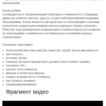
организаций.
Колин д‘Обре
Соучредитель и соуправляющий Свободного Университета Самадева,
директор учебного центра, одна из создателей Европейской Академии
Эннеаграммы. Колин является автором книг по эннеаграмме и основам
психологии, редактором ежеквартального журнала «Наука сознания».
Работает над проведением конференций и учебных курсов (в основном,
по эннеаграмме и семейным и системным расстановкам) в разных
странах мира.
Основные темы видео:
психологические игры (жертва, агрессор, герой), как не ввязываться;
как слышать;
контракт (цель);
6 вещей, которые прежде всего должен узнать клиент (рамки);
послание «Я»;
разные типы клиентов;
важные и запретные фразы;
первое знакомство по телефону;
как собирать анамнез;
переформулирование.
Фрагмент видео